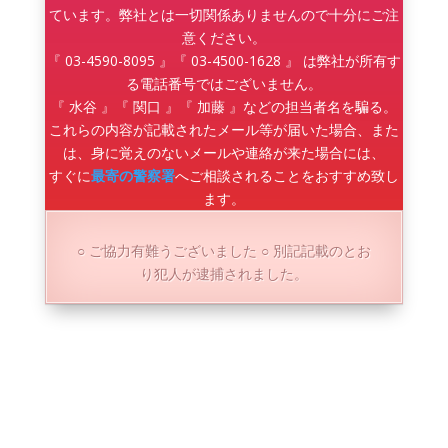
ています。弊社とは一切関係ありませんので十分にご注
意ください。
『 03-4590-8095 』『 03-4500-1628 』 は弊社が所有す
る電話番号ではございません。
『 水谷 』『 関口 』『 加藤 』などの担当者名を騙る。
これらの内容が記載されたメール等が届いた場合、また
は、身に覚えのないメールや連絡が来た場合には、
すぐに
最寄の警察署
へご相談されることをおすすめ致し
ます。
○ ご協力有難うございました ○ 別記記載のとお
り犯人が逮捕されました。