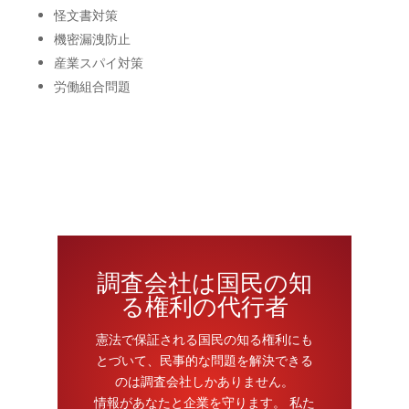
怪文書対策
機密漏洩防止
産業スパイ対策
労働組合問題
seikeidata, seikeidate, seikei, data, credit, research,
company,
調査会社は国民の知
る権利の代行者
憲法で保証される国民の知る権利にも
とづいて、民事的な問題を解決できる
のは調査会社しかありません。
情報があなたと企業を守ります。 私た