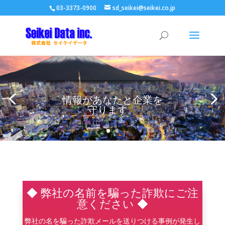
03-3373-0900
sd_seikei@seikei.co.jp
情報があなたと企業を
守ります。
◆ 弊社の名前を騙った詐欺にご注
意ください ◆
弊社の名を騙った詐欺メールを送りつける事例が発生し