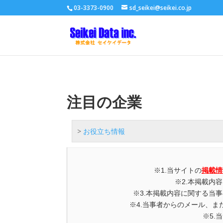
03-3373-0900
sd_seikei@seikei.co.jp
お役立ち情報
>
注目の企業
注目の企業
>
お役立ち情報
※1.当サイトの
掲載情
※2.本掲載内
※3.本掲載内容に関する当
※4.当事者からのメール、
※5.