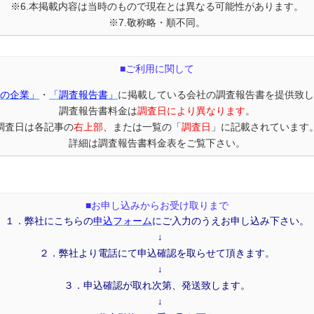
※6.本掲載内容は当時のもので現在とは異なる可能性があります。
※7.敬称略・順不同。
■ご利用に関して
の企業」
・
「調査報告書」
に掲載している会社の調査報告書を提供致し
調査報告書料金は
調査日により異なります
。
調査日は各記事の
右上部
、または一覧の「
調査日
」に記載されています
詳細は調査報告書料金表をご覧下さい。
■お申し込みからお受け取りまで
１．弊社にこちらの
申込フォーム
にご入力のうえお申し込み下さい。
 ↓
２．弊社より電話にて申込確認を取らせて頂きます。
 ↓
３．申込確認が取れ次第、発送致します。
 ↓