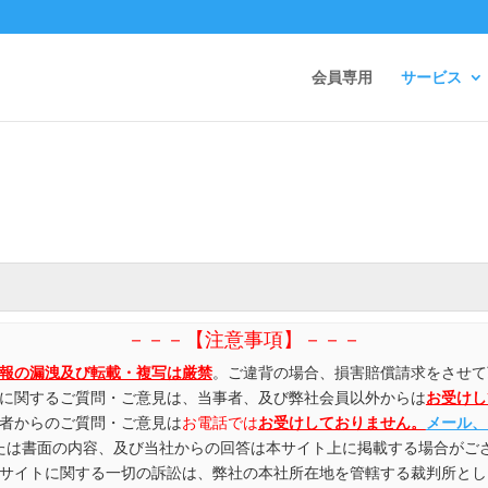
会員専用
サービス
－－－【注意事項】－－－
報の漏洩及び転載・複写は厳禁
。ご違背の場合、損害賠償請求をさせて
容に関するご質問・ご意見は、当事者、及び弊社会員以外からは
お受けし
事者からのご質問・ご意見は
お電話では
お受けしておりません。
メール、
または書面の内容、及び当社からの回答は本サイト上に掲載する場合がご
当サイトに関する一切の訴訟は、弊社の本社所在地を管轄する裁判所と