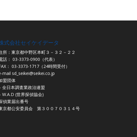
株式会社セイケイデータ
住所：東京都中野区本町３－３２－２２
電話： 03-3373-0900（代表）
FAX： 03-3373-1717（24時間受付）
e-mail
sd_seikei@seikei.co.jp
加盟団体
– 全日本調査業政治連盟
– W.A.D (世界探偵協会)
探偵業届出番号
東京都公安委員会 第３００７０３１４号