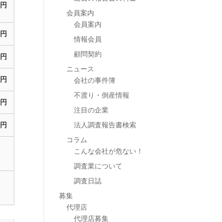
円
会員案内
会員案内
円
情報会員
顧問契約
円
ニュース
円
会社の事件簿
不渡り・倒産情報
円
注目の企業
法人調査報告書検索
円
コラム
こんな会社が危ない！
調査業について
調査日誌
募集
代理店
代理店募集