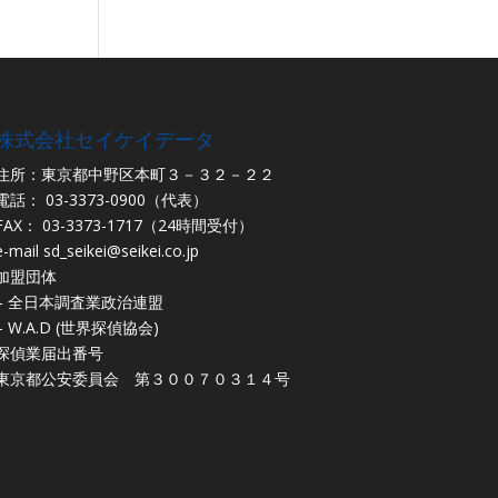
株式会社セイケイデータ
住所：東京都中野区本町３－３２－２２
電話： 03-3373-0900（代表）
FAX： 03-3373-1717（24時間受付）
e-mail
sd_seikei@seikei.co.jp
加盟団体
– 全日本調査業政治連盟
– W.A.D (世界探偵協会)
探偵業届出番号
東京都公安委員会 第３００７０３１４号