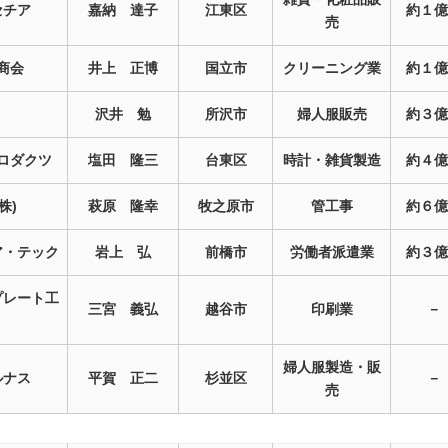
セチア
嘉納 達子
江東区
約１億
売
イ商会
井上 正博
国立市
クリーニング業
約１億
沢井 勉
所沢市
婦人服販売
約３億
プロダクツ
塩田 隆三
台東区
時計・雑貨製造
約４億
株)
萩原 隆幸
牧之原市
管工事
約６億
ア・テック
岩上 弘
前橋市
労働者派遣業
約３億
プレート工
三宮 義弘
越谷市
印刷業
－
婦人服製造・販
ルナス
平賀 正二
杉並区
－
売