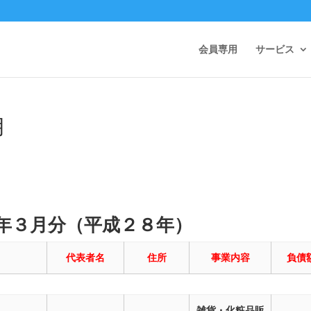
会員専用
サービス
月
年３月分（平成２８年）
代表者名
住所
事業内容
負債
雑貨・化粧品販